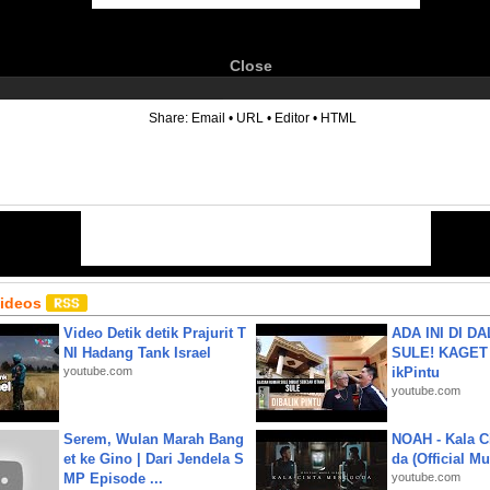
Close
6
Share:
Email
•
URL
•
Editor
•
HTML
Videos
Video Detik detik Prajurit T
ADA INI DI 
NI Hadang Tank Israel
SULE! KAGET 
youtube.com
ikPintu
youtube.com
Serem, Wulan Marah Bang
NOAH - Kala C
et ke Gino | Dari Jendela S
da (Official M
MP Episode ...
youtube.com