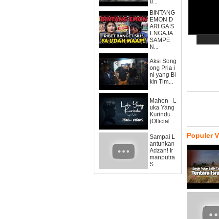
u...
BINTANG
EMON D
ARI GA S
ENGAJA
SAMPE
N...
Aksi Song
ong Pria i
ni yang Bi
kin Tim...
Mahen - L
uka Yang
Kurindu
(Official ...
Populer 
Sampai L
antunkan
Adzan! Ir
manputra
S...