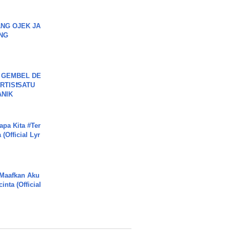
NG OJEK JA
NG
 GEMBEL DE
RTIS❗SATU
ANIK
apa Kita #Ter
(Official Lyr
 Maafkan Aku
inta (Official