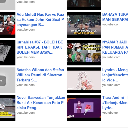
youtube.com
Adu Mulut! Nus Kei vs Kua
BAHAYA TUKA
sa Hukum John Kei Soal P
MAN SEKARA
enyerangan B...
youtube.com
youtube.com
jurnalrisa #87 - BOLEH BE
NYAMAR JADI
RINTERAKSI, TAPI TIDAK
PAN RUMAH A
BOLEH MEMBAWA...
KELUARGA P
youtube.com
youtube.com
Natasha Wilona dan Stefan
Lyodra - Meng
William Reuni di Sinetron
lanjurMencinta 
Terbaru S...
ic Vide...
youtube.com
youtube.com
Novel Baswedan Tunjukkan
Tiara Andini -
Bukti Air Keras dan Foto P
#TerlanjurMenc
elaku Peng...
Lyric...
youtube.com
youtube.com