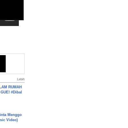
Lebih
DALAM RUMAH
GUE! #Dibal
inta Menggo
usic Video)