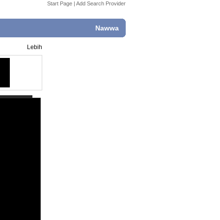
Start Page
|
Add Search Provider
Nawwa
Lebih