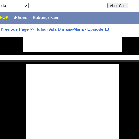
-POP
|
iPhone
|
Hubungi kami
>
Previous Page
>>
Tuhan Ada Dimana-Mana - Episode 13