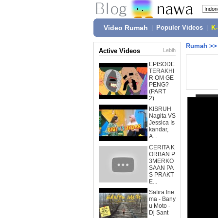
Video Rumah
|
Populer Videos
|
K
Rumah
>
Active Videos
Lebih
EPISODE
TERAKHI
R OM GE
PENG?
(PART
2)...
KISRUH
Nagita VS
Jessica Is
kandar,
A...
CERITA K
ORBAN P
3MERKO
SAAN PA
S PRAKT
E...
Safira Ine
ma - Bany
u Moto -
Dj Sant