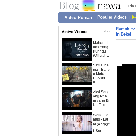
Video Rumah
|
Populer Videos
|
K
Rumah
>
Active Videos
Lebih
in Bekel
Mahen - L
uka Yang
Kurindu
(Official ...
Safira Ine
ma - Bany
u Moto -
Dj Sant
u...
Aksi Song
ong Pria i
ni yang Bi
kin Tim...
Weird Ge
nius - Lat
hi (ꦭꦛꦶ)(f
t. Sar...