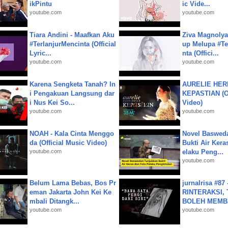
ikPintu
ic Vide...
youtube.com
youtube.com
Tiara Andini - Maafkan Aku
Ziva Magnolya
#TerlanjurMencinta (Official
up Melupa #Te
Lyric...
nta (Offici...
youtube.com
youtube.com
Karena Sengketa Tanah? In
AURELIE HER
i Pengakuan Langsung dar
KEPASTIAN (Of
i Nus Kei So...
Video)
youtube.com
youtube.com
NOAH - Kala Cinta Menggo
Novel Baswed
da (Official Music Video)
Bukti Air Kera
youtube.com
elaku Peng...
youtube.com
Belum Lama Bebas, Bos Pr
jurnalrisa #8
eman Jakarta John Kei Ke
RINTERAKSI, 
mbali Ditangk...
BOLEH MEMBA
youtube.com
youtube.com