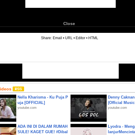
Close
6
Share:
Email
•
URL
•
Editor
•
HTML
Videos
Nella Kharisma - Ku Puja P
Denny Caknan
uja [OFFICIAL]
(Official Musi
youtube.com
youtube.com
ADA INI DI DALAM RUMAH
Lyodra - Meng
SULE! KAGET GUE! #Dibal
lanjurMencinta 