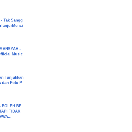
 - Tak Sangg
rlanjurMenci
MANSYAH -
ficial Music
an Tunjukkan
s dan Foto P
7 - BOLEH BE
TAPI TIDAK
WA...