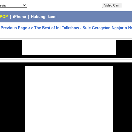
-POP
|
iPhone
|
Hubungi kami
>
Previous Page
>>
The Best of Ini Talkshow - Sule Geregetan Ngajarin 