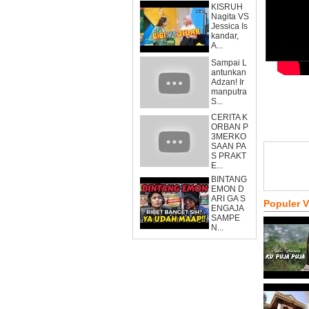
KISRUH
Nagita VS
Jessica Is
kandar,
A...
Sampai L
antunkan
Adzan! Ir
manputra
S...
CERITA K
ORBAN P
3MERKO
SAAN PA
S PRAKT
E...
BINTANG
EMON D
ARI GA S
Populer 
ENGAJA
SAMPE
N...