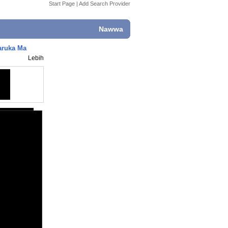
Start Page
|
Add Search Provider
Nawwa
Haruka Ma
Lebih