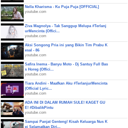
Nella Kharisma - Ku Puja Puja [OFFICIAL]
youtube.com
Ziva Magnolya - Tak Sanggup Melupa #Terlanj
urMencinta (Offici...
youtube.com
Aksi Songong Pria ini yang Bikin Tim Prabu K
esal - 86
youtube.com
Safira Inema - Banyu Moto - Dj Santuy Full Bas
s Horeg (Offici...
youtube.com
Tiara Andini - Maafkan Aku #TerlanjurMencinta
(Official Lyric...
youtube.com
ADA INI DI DALAM RUMAH SULE! KAGET GU
E! #DibalikPintu
youtube.com
Sampai Panjat Genteng! Kisah Keluarga Nus K
ei Selamatkan Diri...