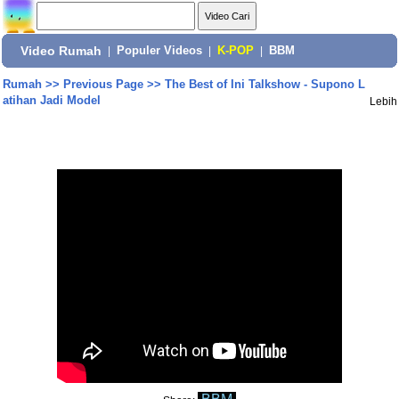
Video Rumah
|
Populer Videos
|
K-POP
|
BBM
Rumah
>>
Previous Page
>>
The Best of Ini Talkshow - Supono L
atihan Jadi Model
Lebih