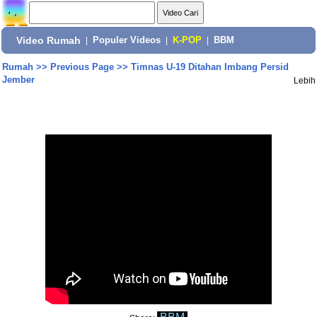
Video Rumah
|
Populer Videos
|
K-POP
|
BBM
Rumah
>>
Previous Page
>>
Timnas U-19 Ditahan Imbang Persid
Jember
Lebih