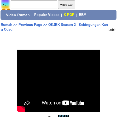
Video Rumah
|
Populer Videos
|
K-POP
|
BBM
Rumah
>>
Previous Page
>>
OKJEK Season 2 - Kebingungan Kan
g Oded
Lebih