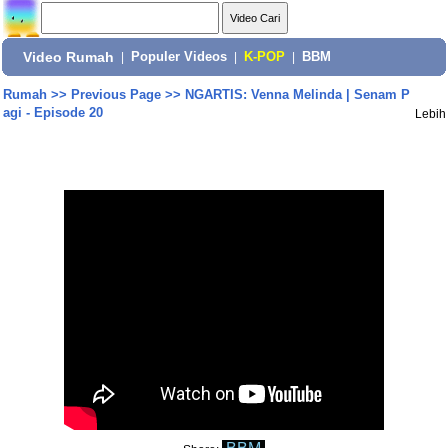
Video Rumah
|
Populer Videos
|
K-POP
|
BBM
Rumah
>>
Previous Page
>>
NGARTIS: Venna Melinda | Senam P
agi - Episode 20
Lebih