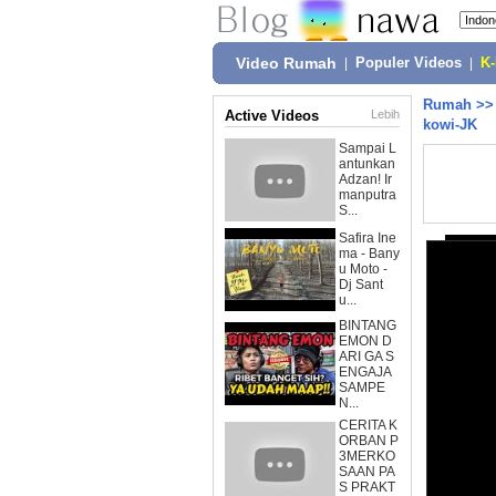
Video Rumah
|
Populer Videos
|
K
Rumah
>
Active Videos
Lebih
kowi-JK
Sampai L
antunkan
Adzan! Ir
manputra
S...
Safira Ine
ma - Bany
u Moto -
Dj Sant
u...
BINTANG
EMON D
ARI GA S
ENGAJA
SAMPE
N...
CERITA K
ORBAN P
3MERKO
SAAN PA
S PRAKT