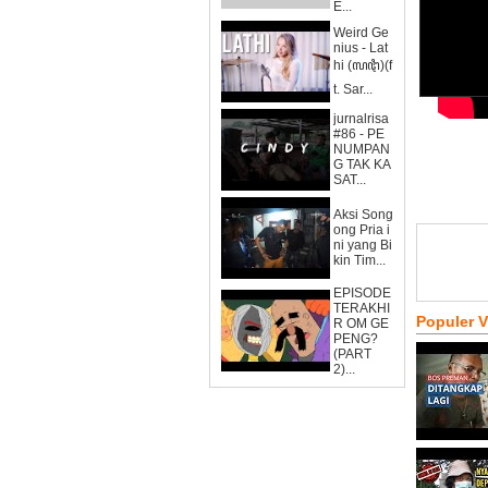
E...
Weird Ge
nius - Lat
hi (ꦭꦛꦶ)(f
t. Sar...
jurnalrisa
#86 - PE
NUMPAN
G TAK KA
SAT...
Aksi Song
ong Pria i
ni yang Bi
kin Tim...
EPISODE
TERAKHI
Populer 
R OM GE
PENG?
(PART
2)...