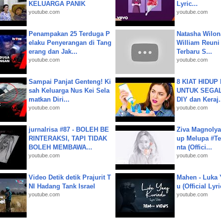
KELUARGA PANIK
Lyric...
youtube.com
youtube.com
Penampakan 25 Terduga P
Natasha Wilon
elaku Penyerangan di Tang
William Reuni 
erang dan Jak...
Terbaru S...
youtube.com
youtube.com
Sampai Panjat Genteng! Ki
8 KIAT HIDUP
sah Keluarga Nus Kei Sela
UNTUK SEGALA
matkan Diri...
DIY dan Keraj.
youtube.com
youtube.com
jurnalrisa #87 - BOLEH BE
Ziva Magnolya
RINTERAKSI, TAPI TIDAK
up Melupa #Te
BOLEH MEMBAWA...
nta (Offici...
youtube.com
youtube.com
Video Detik detik Prajurit T
Mahen - Luka 
NI Hadang Tank Israel
u (Official Lyr
youtube.com
youtube.com