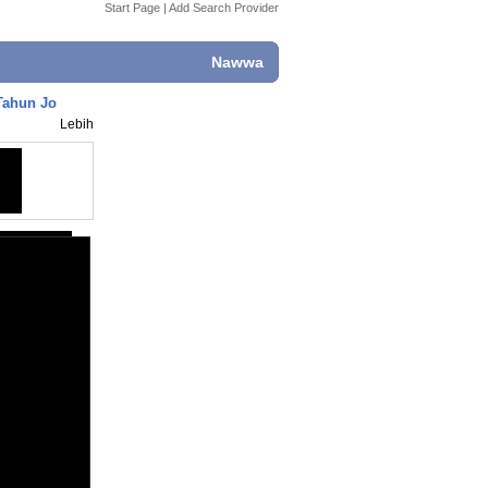
Start Page
|
Add Search Provider
Nawwa
Tahun Jo
Lebih