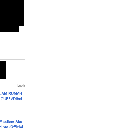
Lebih
DALAM RUMAH
GUE! #Dibal
 Maafkan Aku
inta (Official