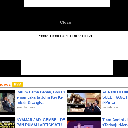
Close
6
Share:
Email
•
URL
•
Editor
•
HTML
Videos
Belum Lama Bebas, Bos Pr
ADA INI DI 
eman Jakarta John Kei Ke
SULE! KAGET 
mbali Ditangk...
ikPintu
youtube.com
youtube.com
NYAMAR JADI GEMBEL DE
Tiara Andini -
PAN RUMAH ARTIS❗SATU
#TerlanjurMenc