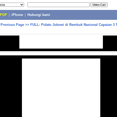
-POP
|
iPhone
|
Hubungi kami
>
Previous Page
>>
FULL: Pidato Jokowi di Rembuk Nasional Capaian 3 