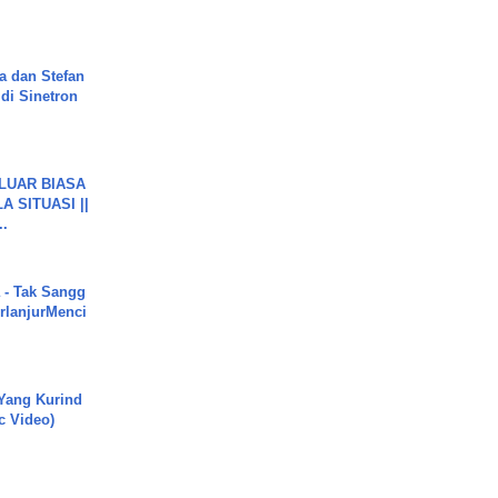
a dan Stefan
di Sinetron
 LUAR BIASA
 SITUASI ||
..
 - Tak Sangg
rlanjurMenci
Yang Kurind
ic Video)