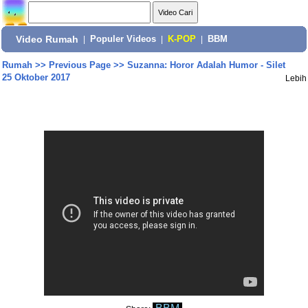
Video Rumah
|
Populer Videos
|
K-POP
|
BBM
Rumah
>>
Previous Page
>>
Suzanna: Horor Adalah Humor - Silet
25 Oktober 2017
Lebih