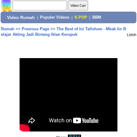
Video Rumah
|
Populer Videos
|
K-POP
|
BBM
Rumah
>>
Previous Page
>>
The Best of Ini Tallshow - Mbak Iin B
elajar Akting Jadi Bintang Iklan Kerupuk
Lebih