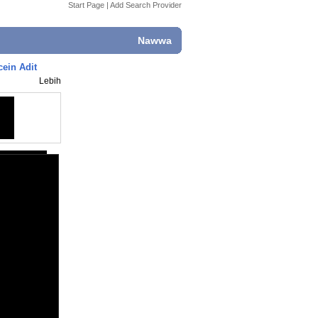
Start Page
|
Add Search Provider
Nawwa
ein Adit
Lebih