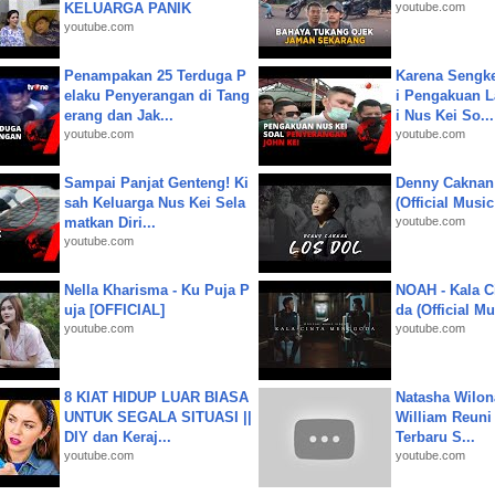
KELUARGA PANIK
youtube.com
youtube.com
Penampakan 25 Terduga P
Karena Sengke
elaku Penyerangan di Tang
i Pengakuan 
erang dan Jak...
i Nus Kei So...
youtube.com
youtube.com
Sampai Panjat Genteng! Ki
Denny Caknan
sah Keluarga Nus Kei Sela
(Official Musi
matkan Diri...
youtube.com
youtube.com
Nella Kharisma - Ku Puja P
NOAH - Kala C
uja [OFFICIAL]
da (Official M
youtube.com
youtube.com
8 KIAT HIDUP LUAR BIASA
Natasha Wilon
UNTUK SEGALA SITUASI ||
William Reuni 
DIY dan Keraj...
Terbaru S...
youtube.com
youtube.com