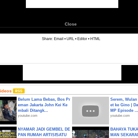
Close
6
Share:
Email
•
URL
•
Editor
•
HTML
Videos
Belum Lama Bebas, Bos Pr
Serem, Wulan
eman Jakarta John Kei Ke
et ke Gino | D
mbali Ditangk...
MP Episode ..
youtube.com
youtube.com
NYAMAR JADI GEMBEL DE
BAHAYA TUKA
PAN RUMAH ARTIS❗SATU
MAN SEKARA