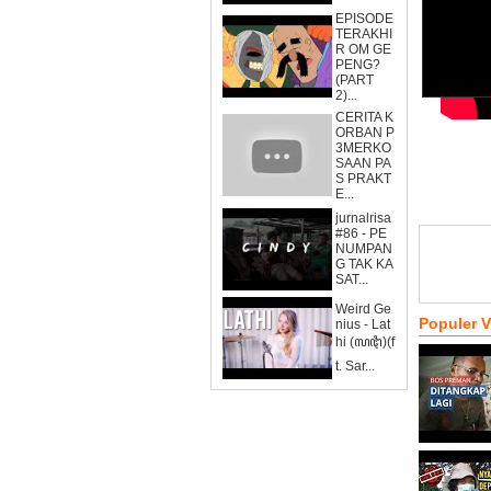
EPISODE
TERAKHI
R OM GE
PENG?
(PART
2)...
CERITA K
ORBAN P
3MERKO
SAAN PA
S PRAKT
E...
jurnalrisa
#86 - PE
NUMPAN
G TAK KA
SAT...
Weird Ge
Populer 
nius - Lat
hi (ꦭꦛꦶ)(f
t. Sar...