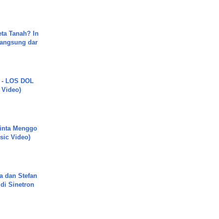
ta Tanah? In
Langsung dar
 - LOS DOL
c Video)
inta Menggo
usic Video)
a dan Stefan
di Sinetron