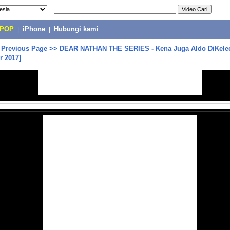
-POP
|
iPhone
|
Hubungi kami
>
Previous Page
>>
DEAR NATHAN THE SERIES - Kena Juga Aldo DiKelec
r 2017]