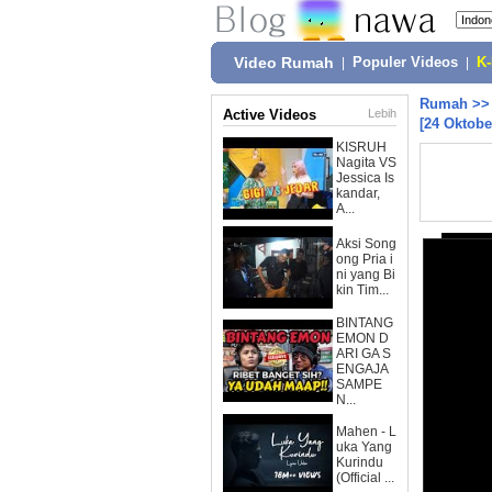
Video Rumah
|
Populer Videos
|
K
Rumah
>
Active Videos
Lebih
[24 Oktobe
KISRUH
Nagita VS
Jessica Is
kandar,
A...
Aksi Song
ong Pria i
ni yang Bi
kin Tim...
BINTANG
EMON D
ARI GA S
ENGAJA
SAMPE
N...
Mahen - L
uka Yang
Kurindu
(Official ...