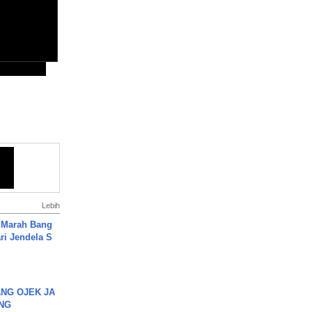
Lebih
 Marah Bang
ari Jendela S
.
NG OJEK JA
NG