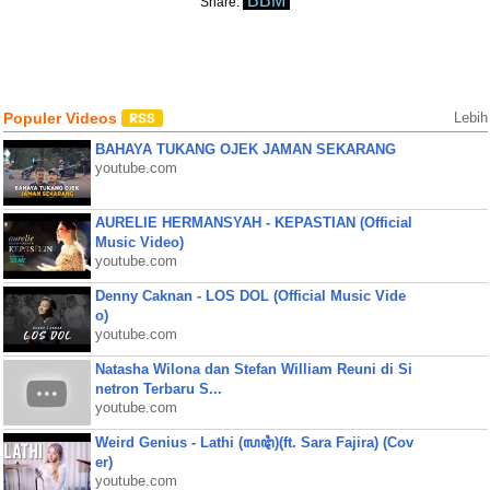
BBM
Share:
Populer Videos
Lebih
BAHAYA TUKANG OJEK JAMAN SEKARANG
youtube.com
AURELIE HERMANSYAH - KEPASTIAN (Official
Music Video)
youtube.com
Denny Caknan - LOS DOL (Official Music Vide
o)
youtube.com
Natasha Wilona dan Stefan William Reuni di Si
netron Terbaru S...
youtube.com
Weird Genius - Lathi (ꦭꦛꦶ)(ft. Sara Fajira) (Cov
er)
youtube.com