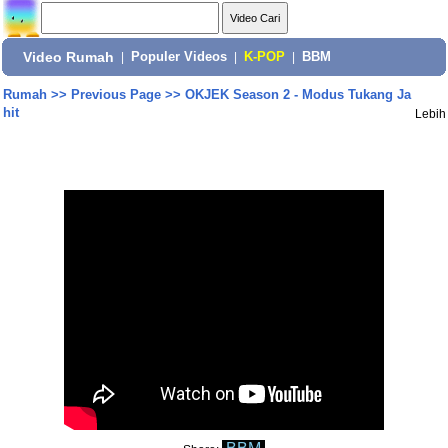
Video Rumah
|
Populer Videos
|
K-POP
|
BBM
Rumah
>>
Previous Page
>>
OKJEK Season 2 - Modus Tukang Ja
hit
Lebih