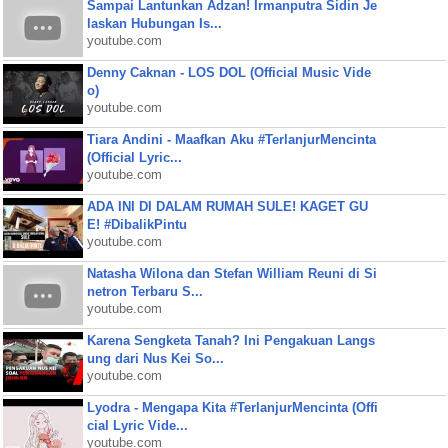
Sampai Lantunkan Adzan! Irmanputra Sidin Je
laskan Hubungan Is...
youtube.com
Denny Caknan - LOS DOL (Official Music Vide
o)
youtube.com
Tiara Andini - Maafkan Aku #TerlanjurMencinta
(Official Lyric...
youtube.com
ADA INI DI DALAM RUMAH SULE! KAGET GU
E! #DibalikPintu
youtube.com
Natasha Wilona dan Stefan William Reuni di Si
netron Terbaru S...
youtube.com
Karena Sengketa Tanah? Ini Pengakuan Langs
ung dari Nus Kei So...
youtube.com
Lyodra - Mengapa Kita #TerlanjurMencinta (Offi
cial Lyric Vide...
youtube.com