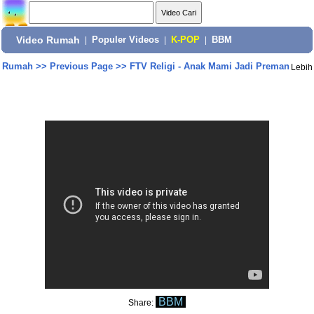
Video Rumah
|
Populer Videos
|
K-POP
|
BBM
Rumah
>>
Previous Page
>>
FTV Religi - Anak Mami Jadi Preman
Lebih
BBM
Share: