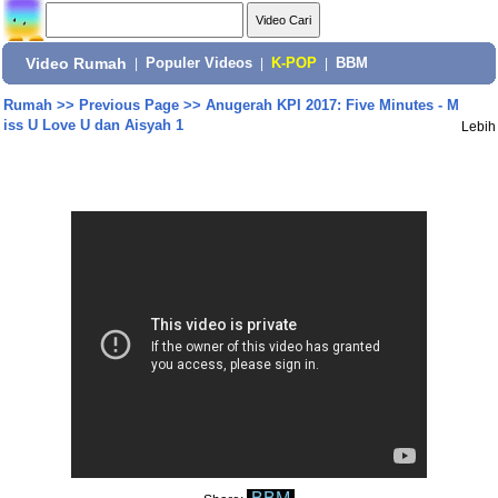
Video Rumah
|
Populer Videos
|
K-POP
|
BBM
Rumah
>>
Previous Page
>>
Anugerah KPI 2017: Five Minutes - M
iss U Love U dan Aisyah 1
Lebih