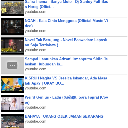
Safira Inema - Banyu Moto - Dj Santuy Full Bas
s Horeg (Offici...
youtube.com
NOAH - Kala Cinta Menggoda (Official Music Vi
deo)
youtube.com
Novel Tak Berujung - Novel Baswedan: Lepask
an Saja Terdakwa (...
youtube.com
Sampai Lantunkan Adzan! Irmanputra Sidin Je
laskan Hubungan Is...
youtube.com
KISRUH Nagita VS Jessica Iskandar, Ada Masa
lah Apa? | OKAY BO...
youtube.com
Weird Genius - Lathi (ꦭꦛꦶ)(ft. Sara Fajira) (Cov
er)
youtube.com
BAHAYA TUKANG OJEK JAMAN SEKARANG
youtube.com