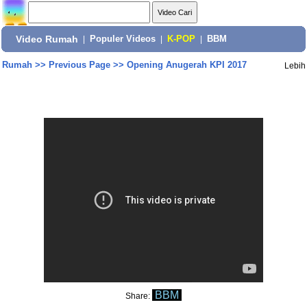
Video Rumah
|
Populer Videos
|
K-POP
|
BBM
Rumah
>>
Previous Page
>>
Opening Anugerah KPI 2017
Lebih
BBM
Share: