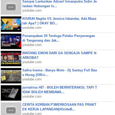
Sampai Lantunkan Adzan! Irmanputra Sidin Je
laskan Hubungan Is...
youtube.com
KISRUH Nagita VS Jessica Iskandar, Ada Masa
lah Apa? | OKAY BO...
youtube.com
Penampakan 25 Terduga Pelaku Penyerangan
di Tangerang dan Jak...
youtube.com
BINTANG EMON DARI GA SENGAJA SAMPE N
ARKOBA?
youtube.com
Safira Inema - Banyu Moto - Dj Santuy Full Bas
s Horeg (Offici...
youtube.com
jurnalrisa #87 - BOLEH BERINTERAKSI, TAPI T
IDAK BOLEH MEMBAWA...
youtube.com
CERITA KORBAN P3MERKOSAAN PAS PRAKT
EK KERJA LAPANGAN|#GritteB...
youtube.com