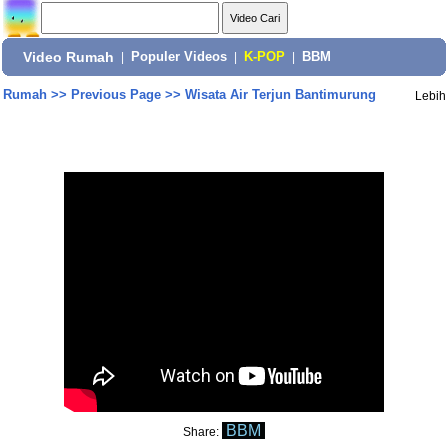
Video Rumah
|
Populer Videos
|
K-POP
|
BBM
Rumah
>>
Previous Page
>>
Wisata Air Terjun Bantimurung
Lebih
BBM
Share: