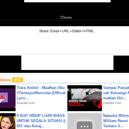
Close
6
Share:
Email
•
URL
•
Editor
•
HTML
Videos
Tiara Andini - Maafkan Aku
Sampai Panjat
#TerlanjurMencinta (Official
sah Keluarga 
Lyric...
matkan Diri...
youtube.com
youtube.com
8 KIAT HIDUP LUAR BIASA
Natasha Wilon
UNTUK SEGALA SITUASI ||
William Reuni 
DIY dan Keraj...
Terbaru S...