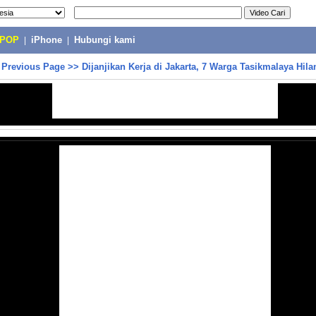
-POP
|
iPhone
|
Hubungi kami
>
Previous Page
>>
Dijanjikan Kerja di Jakarta, 7 Warga Tasikmalaya Hila