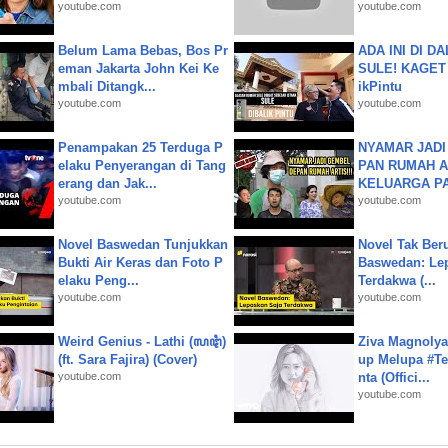
youtube.com
youtube.com
Belum Lama Bebas, Bos Pr
ADA INI DI 
eman Jakarta John Kei Ke
SULE! KAGET 
mbali Ditangk...
ikPintu
youtube.com
youtube.com
Penampakan 25 Terduga P
NYAMAR JADI
elaku Penyerangan di Tang
PAN RUMAH A
erang dan Jak...
KELUARGA P
youtube.com
youtube.com
Novel Baswedan Tunjukkan
Novel Tak Ber
Bukti Air Keras dan Foto P
Baswedan: Le
elaku Peng...
Terdakwa (...
youtube.com
youtube.com
Weird Genius - Lathi (ꦭꦛꦶ)
Ziva Magnolya
(ft. Sara Fajira) (Cover)
up Melupa #Te
youtube.com
nta (Offici...
youtube.com