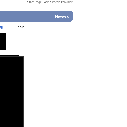
Start Page
|
Add Search Provider
Nawwa
ng
Lebih