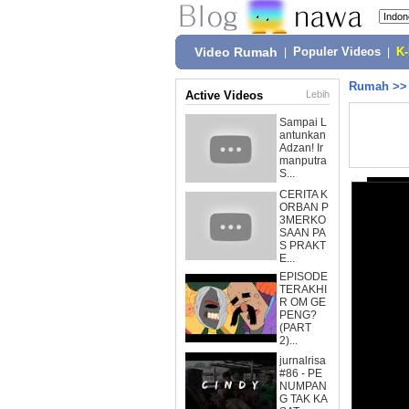
Video Rumah
|
Populer Videos
|
K
Rumah
>
Active Videos
Lebih
Sampai L
antunkan
Adzan! Ir
manputra
S...
CERITA K
ORBAN P
3MERKO
SAAN PA
S PRAKT
E...
EPISODE
TERAKHI
R OM GE
PENG?
(PART
2)...
jurnalrisa
#86 - PE
NUMPAN
G TAK KA