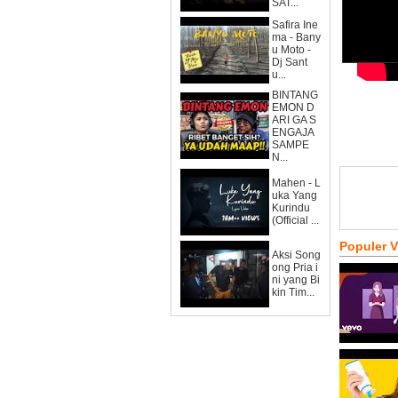
SAT...
Safira Ine
ma - Bany
u Moto -
Dj Sant
u...
BINTANG
EMON D
ARI GA S
ENGAJA
SAMPE
N...
Mahen - L
uka Yang
Kurindu
(Official ...
Populer 
Aksi Song
ong Pria i
ni yang Bi
kin Tim...