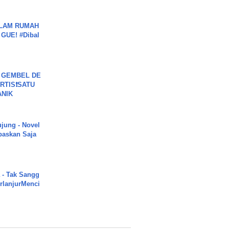
DALAM RUMAH
GUE! #Dibal
 GEMBEL DE
RTIS❗SATU
ANIK
ujung - Novel
paskan Saja
 - Tak Sangg
rlanjurMenci