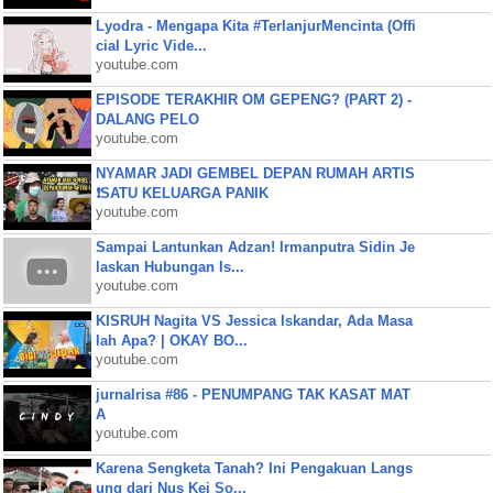
Lyodra - Mengapa Kita #TerlanjurMencinta (Offi
cial Lyric Vide...
youtube.com
EPISODE TERAKHIR OM GEPENG? (PART 2) -
DALANG PELO
youtube.com
NYAMAR JADI GEMBEL DEPAN RUMAH ARTIS
❗SATU KELUARGA PANIK
youtube.com
Sampai Lantunkan Adzan! Irmanputra Sidin Je
laskan Hubungan Is...
youtube.com
KISRUH Nagita VS Jessica Iskandar, Ada Masa
lah Apa? | OKAY BO...
youtube.com
jurnalrisa #86 - PENUMPANG TAK KASAT MAT
A
youtube.com
Karena Sengketa Tanah? Ini Pengakuan Langs
ung dari Nus Kei So...