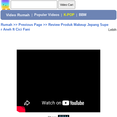
Video Rumah
|
Populer Videos
|
K-POP
|
BBM
Rumah
>>
Previous Page
>>
Review Produk Makeup Jepang Supe
r Aneh ft Cici Fani
Lebih