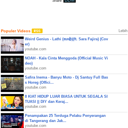
BBM
Share:
Populer Videos
Lebih
Weird Genius - Lathi (ꦭꦛꦶ)(ft. Sara Fajira) (Cov
er)
youtube.com
NOAH - Kala Cinta Menggoda (Official Music Vi
deo)
youtube.com
Safira Inema - Banyu Moto - Dj Santuy Full Bas
s Horeg (Offici...
youtube.com
8 KIAT HIDUP LUAR BIASA UNTUK SEGALA SI
TUASI || DIY dan Keraj...
youtube.com
Penampakan 25 Terduga Pelaku Penyerangan
di Tangerang dan Jak...
youtube.com