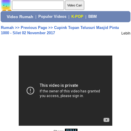
Video Rumah
|
Populer Videos
|
K-POP
|
BBM
Rumah
>>
Previous Page
>>
Cupink Topan Telusuri Masjid Pintu
1000 - Silet 02 November 2017
Lebih