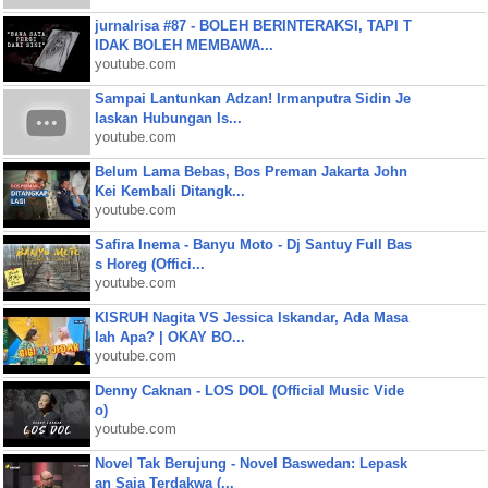
jurnalrisa #87 - BOLEH BERINTERAKSI, TAPI T
IDAK BOLEH MEMBAWA...
youtube.com
Sampai Lantunkan Adzan! Irmanputra Sidin Je
laskan Hubungan Is...
youtube.com
Belum Lama Bebas, Bos Preman Jakarta John
Kei Kembali Ditangk...
youtube.com
Safira Inema - Banyu Moto - Dj Santuy Full Bas
s Horeg (Offici...
youtube.com
KISRUH Nagita VS Jessica Iskandar, Ada Masa
lah Apa? | OKAY BO...
youtube.com
Denny Caknan - LOS DOL (Official Music Vide
o)
youtube.com
Novel Tak Berujung - Novel Baswedan: Lepask
an Saja Terdakwa (...