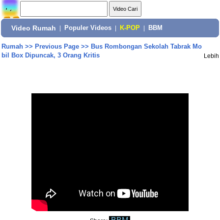
Video Rumah
|
Populer Videos
|
K-POP
|
BBM
Rumah
>>
Previous Page
>>
Bus Rombongan Sekolah Tabrak Mo
bil Box Dipuncak, 3 Orang Kritis
Lebih