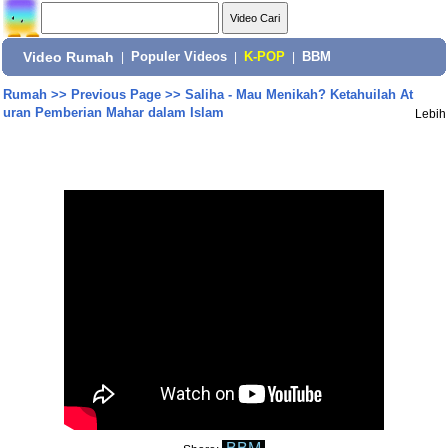
Video Rumah
|
Populer Videos
|
K-POP
|
BBM
Rumah
>>
Previous Page
>>
Saliha - Mau Menikah? Ketahuilah At
uran Pemberian Mahar dalam Islam
Lebih