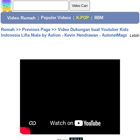
Video Rumah
|
Populer Videos
|
K-POP
|
BBM
Rumah
>>
Previous Page
>>
Video Dukungan buat Youtuber Kids
Indonesia Lifia Niala by Aulion - Kevin Hendrawan - AutonetMagz
Lebih