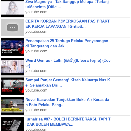
Ziva Magnolya - Tak Sanggup Melupa #Terlanj
urMencinta (Offici...
youtube.com
CERITA KORBAN P3MERKOSAAN PAS PRAKT
EK KERJA LAPANGAN|#GritteB...
youtube.com
Penampakan 25 Terduga Pelaku Penyerangan
di Tangerang dan Jak...
youtube.com
Weird Genius - Lathi (ꦭꦛꦶ)(ft. Sara Fajira) (Cov
er)
youtube.com
Sampai Panjat Genteng! Kisah Keluarga Nus K
ei Selamatkan Diri...
youtube.com
Novel Baswedan Tunjukkan Bukti Air Keras da
n Foto Pelaku Peng...
youtube.com
jurnalrisa #87 - BOLEH BERINTERAKSI, TAPI T
IDAK BOLEH MEMBAWA...
youtube.com