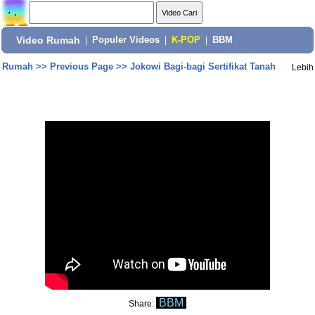
Video Rumah
|
Populer Videos
|
K-POP
|
BBM
Rumah
>>
Previous Page
>>
Jokowi Bagi-bagi Sertifikat Tanah
Lebih
BBM
Share: