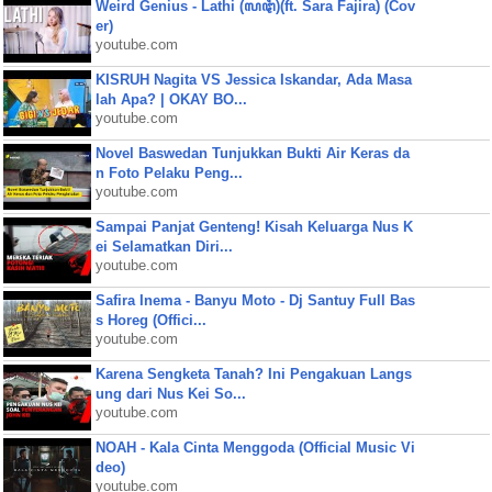
Weird Genius - Lathi (ꦭꦛꦶ)(ft. Sara Fajira) (Cov
er)
youtube.com
KISRUH Nagita VS Jessica Iskandar, Ada Masa
lah Apa? | OKAY BO...
youtube.com
Novel Baswedan Tunjukkan Bukti Air Keras da
n Foto Pelaku Peng...
youtube.com
Sampai Panjat Genteng! Kisah Keluarga Nus K
ei Selamatkan Diri...
youtube.com
Safira Inema - Banyu Moto - Dj Santuy Full Bas
s Horeg (Offici...
youtube.com
Karena Sengketa Tanah? Ini Pengakuan Langs
ung dari Nus Kei So...
youtube.com
NOAH - Kala Cinta Menggoda (Official Music Vi
deo)
youtube.com