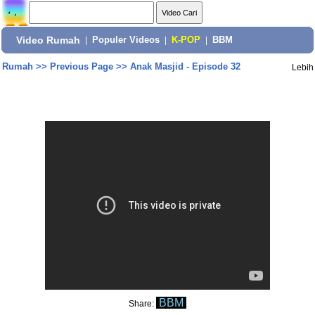
Video Rumah
|
Populer Videos
|
K-POP
|
BBM
Rumah
>>
Previous Page
>>
Anak Masjid - Episode 32
Lebih
BBM
Share: