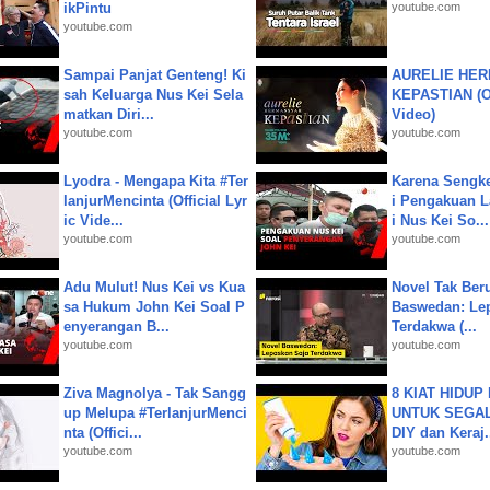
ikPintu
youtube.com
youtube.com
Sampai Panjat Genteng! Ki
AURELIE HER
sah Keluarga Nus Kei Sela
KEPASTIAN (Of
matkan Diri...
Video)
youtube.com
youtube.com
Lyodra - Mengapa Kita #Ter
Karena Sengke
lanjurMencinta (Official Lyr
i Pengakuan 
ic Vide...
i Nus Kei So...
youtube.com
youtube.com
Adu Mulut! Nus Kei vs Kua
Novel Tak Ber
sa Hukum John Kei Soal P
Baswedan: Le
enyerangan B...
Terdakwa (...
youtube.com
youtube.com
Ziva Magnolya - Tak Sangg
8 KIAT HIDUP
up Melupa #TerlanjurMenci
UNTUK SEGALA
nta (Offici...
DIY dan Keraj.
youtube.com
youtube.com