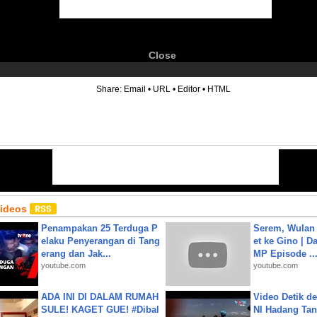
Close
6
Share:
Email
•
URL
•
Editor
•
HTML
Videos
Penampakan 25 Terduga P
Serem, Wulan
elaku Penyerangan di Tang
et ke Gino | D
erang dan Jak...
MP Episode ..
youtube.com
youtube.com
ADA INI DI DALAM RUMAH
Video Detik det
SULE! KAGET GUE! #Dibal
NI Hadang Tank