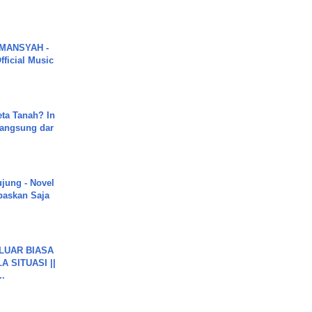
MANSYAH -
ficial Music
ta Tanah? In
Langsung dar
ujung - Novel
paskan Saja
 LUAR BIASA
 SITUASI ||
..