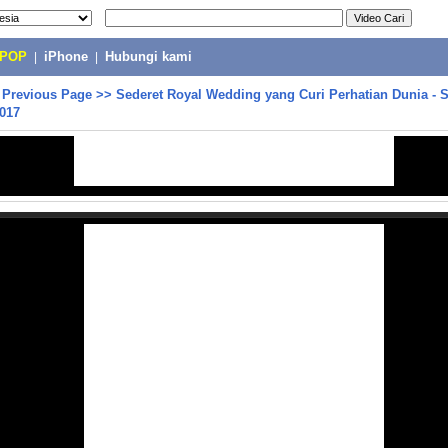
-POP
|
iPhone
|
Hubungi kami
>
Previous Page
>>
Sederet Royal Wedding yang Curi Perhatian Dunia - Si
017