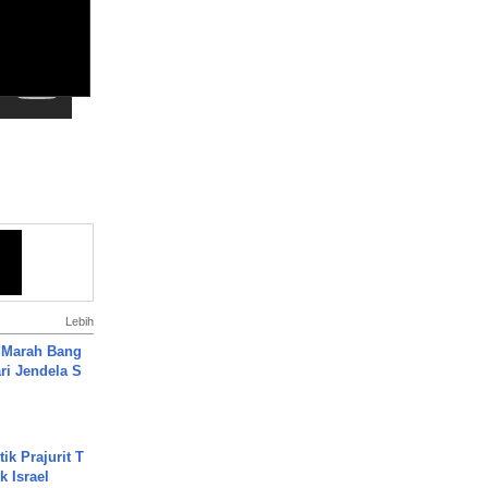
Lebih
 Marah Bang
ari Jendela S
.
ik Prajurit T
 Israel