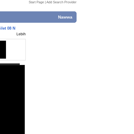
Start Page
|
Add Search Provider
Nawwa
let 08 N
Lebih