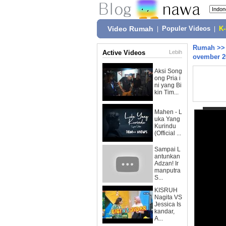
Video Rumah
|
Populer Videos
|
K
Rumah
>
Active Videos
Lebih
ovember 2
Aksi Song
ong Pria i
ni yang Bi
kin Tim...
Mahen - L
uka Yang
Kurindu
(Official ...
Sampai L
antunkan
Adzan! Ir
manputra
S...
KISRUH
Nagita VS
Jessica Is
kandar,
A...