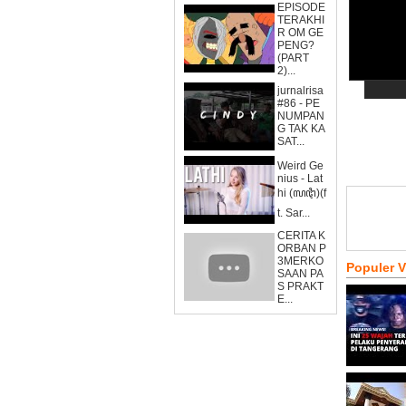
EPISODE
TERAKHI
R OM GE
PENG?
(PART
2)...
jurnalrisa
#86 - PE
NUMPAN
G TAK KA
SAT...
Weird Ge
nius - Lat
hi (ꦭꦛꦶ)(f
t. Sar...
CERITA K
ORBAN P
3MERKO
Populer 
SAAN PA
S PRAKT
E...