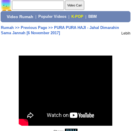
Video Rumah
|
Populer Videos
|
K-POP
|
BBM
Rumah
>>
Previous Page
>>
PURA PURA HAJI - Jahal Dimarahin
Sama Jannah [6 November 2017]
Lebih