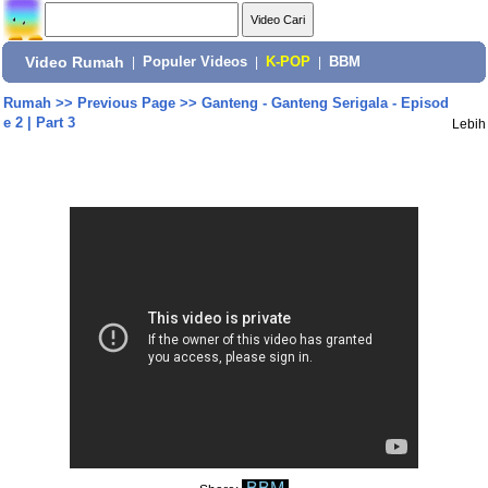
Video Rumah
|
Populer Videos
|
K-POP
|
BBM
Rumah
>>
Previous Page
>>
Ganteng - Ganteng Serigala - Episod
e 2 | Part 3
Lebih