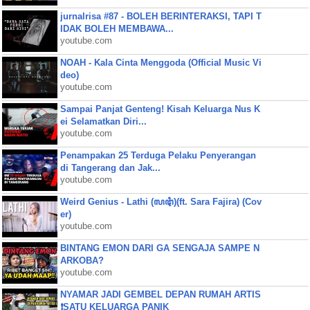
jurnalrisa #87 - BOLEH BERINTERAKSI, TAPI T
IDAK BOLEH MEMBAWA...
youtube.com
NOAH - Kala Cinta Menggoda (Official Music Vi
deo)
youtube.com
Sampai Panjat Genteng! Kisah Keluarga Nus K
ei Selamatkan Diri...
youtube.com
Penampakan 25 Terduga Pelaku Penyerangan
di Tangerang dan Jak...
youtube.com
Weird Genius - Lathi (ꦭꦛꦶ)(ft. Sara Fajira) (Cov
er)
youtube.com
BINTANG EMON DARI GA SENGAJA SAMPE N
ARKOBA?
youtube.com
NYAMAR JADI GEMBEL DEPAN RUMAH ARTIS
❗SATU KELUARGA PANIK