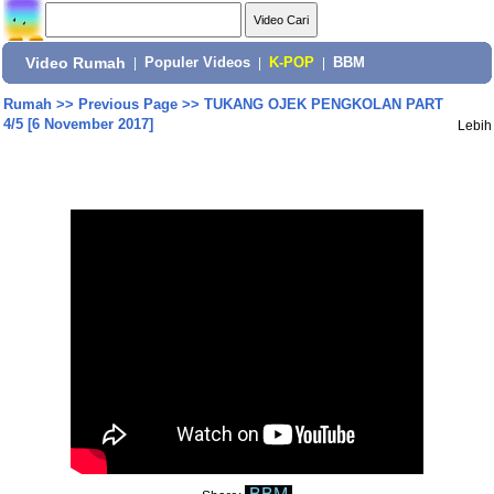
Video Rumah
|
Populer Videos
|
K-POP
|
BBM
Rumah
>>
Previous Page
>>
TUKANG OJEK PENGKOLAN PART
4/5 [6 November 2017]
Lebih