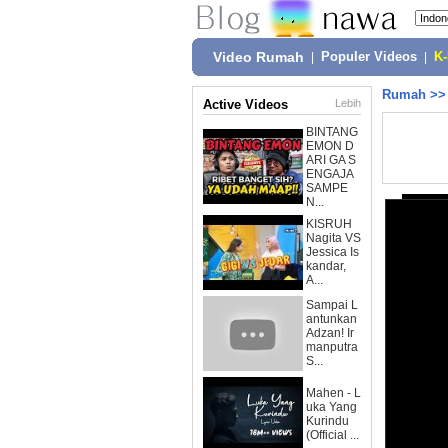
Video Rumah
|
Populer Videos
|
K
Rumah
>
Active Videos
Lebih
BINTANG
EMON D
ARI GA S
ENGAJA
SAMPE
N...
KISRUH
Nagita VS
Jessica Is
kandar,
A...
Sampai L
antunkan
Adzan! Ir
manputra
S...
Mahen - L
uka Yang
Kurindu
(Official ...