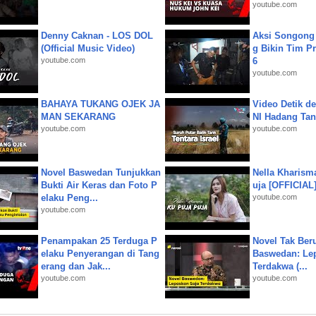
youtube.com
Denny Caknan - LOS DOL
Aksi Songong 
(Official Music Video)
g Bikin Tim Pr
youtube.com
6
youtube.com
BAHAYA TUKANG OJEK JA
Video Detik det
MAN SEKARANG
NI Hadang Tank
youtube.com
youtube.com
Novel Baswedan Tunjukkan
Nella Kharism
Bukti Air Keras dan Foto P
uja [OFFICIAL
elaku Peng...
youtube.com
youtube.com
Penampakan 25 Terduga P
Novel Tak Ber
elaku Penyerangan di Tang
Baswedan: Le
erang dan Jak...
Terdakwa (...
youtube.com
youtube.com