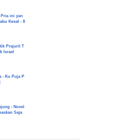
Pria ini yan
abu Kesal - 8
ik Prajurit T
 Israel
a - Ku Puja P
]
ujung - Novel
paskan Saja