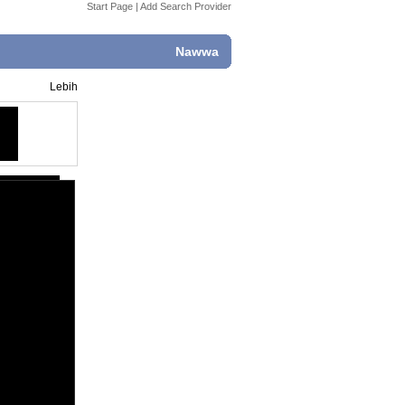
Start Page
|
Add Search Provider
Nawwa
Lebih