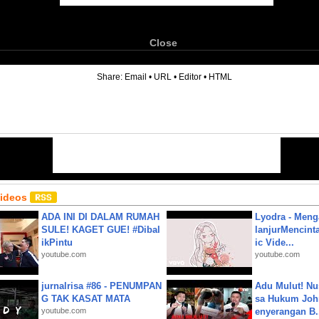
Close
6
Share:
Email
•
URL
•
Editor
•
HTML
Videos
ADA INI DI DALAM RUMAH
Lyodra - Meng
SULE! KAGET GUE! #Dibal
lanjurMencinta 
ikPintu
ic Vide...
youtube.com
youtube.com
jurnalrisa #86 - PENUMPAN
Adu Mulut! Nu
G TAK KASAT MATA
sa Hukum John
youtube.com
enyerangan B.