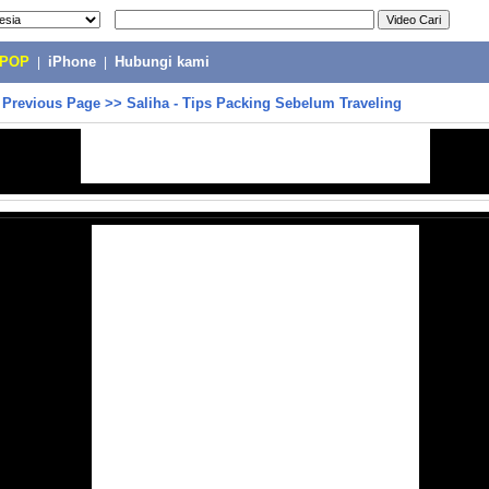
-POP
|
iPhone
|
Hubungi kami
>
Previous Page
>>
Saliha - Tips Packing Sebelum Traveling