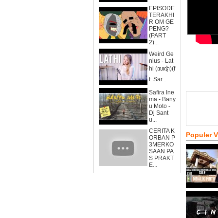
EPISODE
TERAKHI
R OM GE
PENG?
(PART
2)...
Weird Ge
nius - Lat
hi (ꦭꦛꦶ)(f
t. Sar...
Safira Ine
ma - Bany
u Moto -
Dj Sant
u...
CERITA K
Populer 
ORBAN P
3MERKO
SAAN PA
S PRAKT
E...