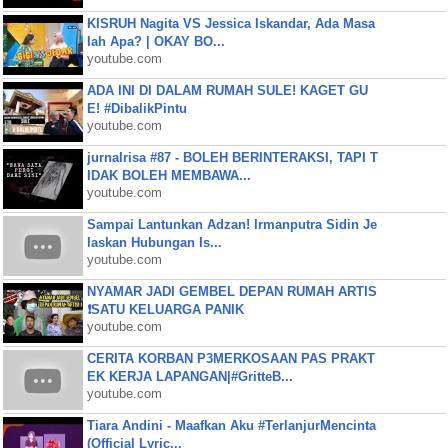
KISRUH Nagita VS Jessica Iskandar, Ada Masa
lah Apa? | OKAY BO...
youtube.com
ADA INI DI DALAM RUMAH SULE! KAGET GU
E! #DibalikPintu
youtube.com
jurnalrisa #87 - BOLEH BERINTERAKSI, TAPI T
IDAK BOLEH MEMBAWA...
youtube.com
Sampai Lantunkan Adzan! Irmanputra Sidin Je
laskan Hubungan Is...
youtube.com
NYAMAR JADI GEMBEL DEPAN RUMAH ARTIS
❗SATU KELUARGA PANIK
youtube.com
CERITA KORBAN P3MERKOSAAN PAS PRAKT
EK KERJA LAPANGAN|#GritteB...
youtube.com
Tiara Andini - Maafkan Aku #TerlanjurMencinta
(Official Lyric...