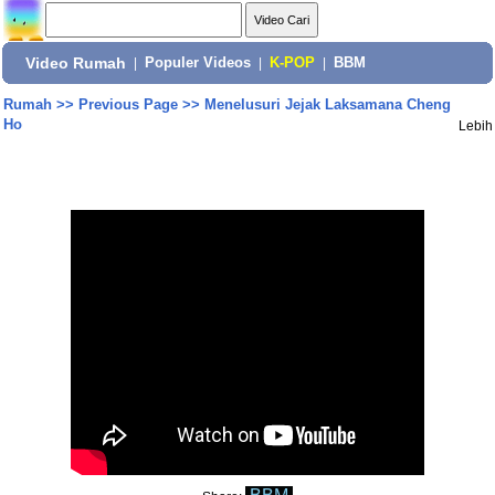
Video Rumah
|
Populer Videos
|
K-POP
|
BBM
Rumah
>>
Previous Page
>>
Menelusuri Jejak Laksamana Cheng
Ho
Lebih