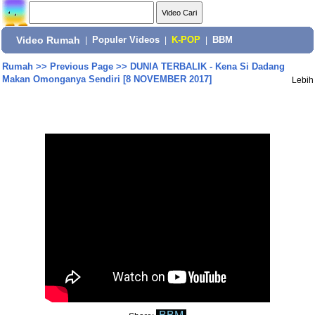
Video Rumah
|
Populer Videos
|
K-POP
|
BBM
Rumah
>>
Previous Page
>>
DUNIA TERBALIK - Kena Si Dadang
Makan Omonganya Sendiri [8 NOVEMBER 2017]
Lebih