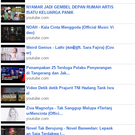
NYAMAR JADI GEMBEL DEPAN RUMAH ARTIS
❗SATU KELUARGA PANIK
youtube.com
NOAH - Kala Cinta Menggoda (Official Music Vi
deo)
youtube.com
Weird Genius - Lathi (ꦭꦛꦶ)(ft. Sara Fajira) (Cov
er)
youtube.com
Penampakan 25 Terduga Pelaku Penyerangan
di Tangerang dan Jak...
youtube.com
Video Detik detik Prajurit TNI Hadang Tank Isra
el
youtube.com
Ziva Magnolya - Tak Sanggup Melupa #Terlanj
urMencinta (Offici...
youtube.com
Novel Tak Berujung - Novel Baswedan: Lepask
an Saja Terdakwa (...