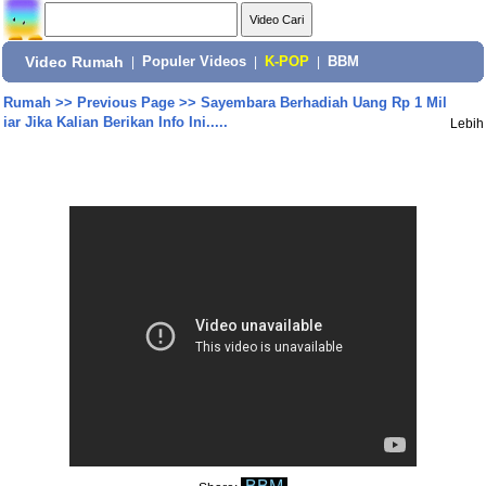
Video Rumah
|
Populer Videos
|
K-POP
|
BBM
Rumah
>>
Previous Page
>>
Sayembara Berhadiah Uang Rp 1 Mil
iar Jika Kalian Berikan Info Ini.....
Lebih