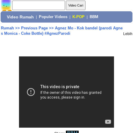
Video Rumah
|
Populer Videos
|
K-POP
|
BBM
Rumah
>>
Previous Page
>>
Agnez Mo - Kok bandel (parodi Agne
s Monica - Coke Bottle) #AgnezParodi
Lebih