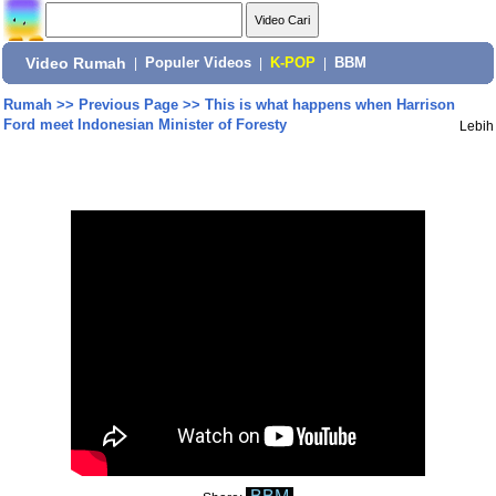
Video Rumah
|
Populer Videos
|
K-POP
|
BBM
Rumah
>>
Previous Page
>>
This is what happens when Harrison
Ford meet Indonesian Minister of Foresty
Lebih