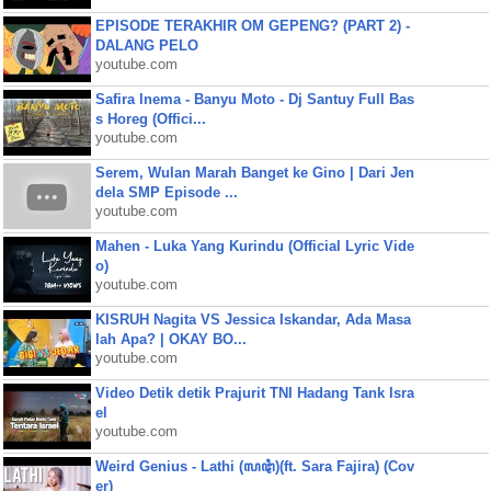
EPISODE TERAKHIR OM GEPENG? (PART 2) -
DALANG PELO
youtube.com
Safira Inema - Banyu Moto - Dj Santuy Full Bas
s Horeg (Offici...
youtube.com
Serem, Wulan Marah Banget ke Gino | Dari Jen
dela SMP Episode ...
youtube.com
Mahen - Luka Yang Kurindu (Official Lyric Vide
o)
youtube.com
KISRUH Nagita VS Jessica Iskandar, Ada Masa
lah Apa? | OKAY BO...
youtube.com
Video Detik detik Prajurit TNI Hadang Tank Isra
el
youtube.com
Weird Genius - Lathi (ꦭꦛꦶ)(ft. Sara Fajira) (Cov
er)